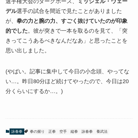
選手権大会のダークホース、
ミッシェル・ウェー
デル
選手の試合を間近で見たことがありました
が、
拳の力と腕の力、すごく抜けていたのが印象
的でした
。彼が突きで一本を取るのを見て、「突
きってこうあるべきなんだなあ」と思ったことを
思い出しました。
(やばい。記事に集中して今日の小念頭、やってな
い…。昨日80分ほど続けてやったので、今日は20
分くらいにするか…。)
詠春拳
拳の握り
正拳
空手
縦拳
詠春拳
養武法