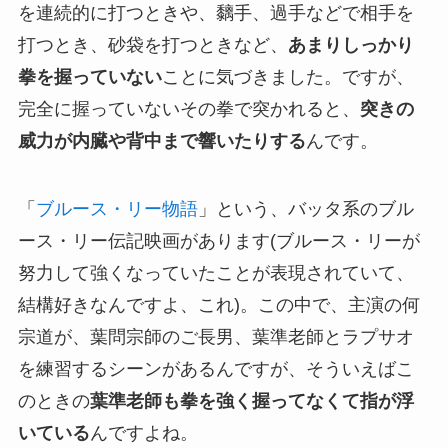
を連続的に打つときや、黐手、過手などで相手を
打つとき、砂袋を打つときなど、
あまりしっかり
拳を握っていない
ことに気づきました。ですが、
完全に握っていないその拳で突かれると、
突きの
威力が内臓や背中まで響いたりする
んです。
「
ブルース・リー物語
」という、バッタ系のブル
ース・リー伝記映画があります(ブルース・リーが
努力して強くなっていたことが表現されていて、
結構好きなんですよ、これ)。この中で、主演の何
宗道が、葉問宗師のご長男、葉準老師とラプサオ
を練習するシーンがあるんですが、そういえばこ
のときの
葉準老師も拳を強く握ってなくて指が浮
いている
んですよね。