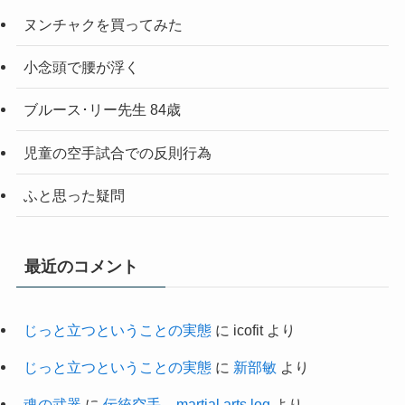
ヌンチャクを買ってみた
小念頭で腰が浮く
ブルース･リー先生 84歳
児童の空手試合での反則行為
ふと思った疑問
最近のコメント
じっと立つということの実態
に
icofit
より
じっと立つということの実態
に
新部敏
より
魂の武器
に
伝統空手 – martial arts log
より