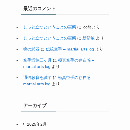
最近のコメント
じっと立つということの実態
に
icofit
より
じっと立つということの実態
に
新部敏
より
魂の武器
に
伝統空手 – martial arts log
より
空手鍛錬三ヶ月
に
極真空手の存在感 –
martial arts log
より
通信教育を試す
に
極真空手の存在感 –
martial arts log
より
アーカイブ
2025年2月