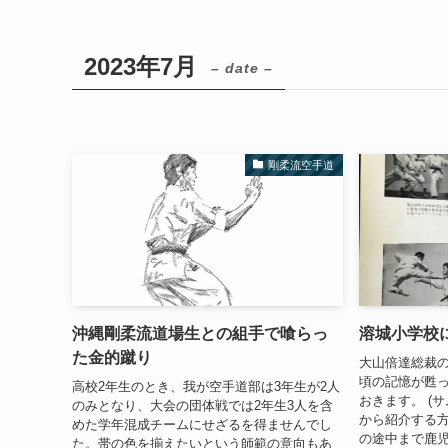
2023年7月
– date –
剛柔流空手道
沖縄剛柔流道場生との組手で喰らっ
溶城小学校
た金的蹴り
大山倍達総裁
頃の記憶が甦
高校2年生のとき、我が空手道部は3年生が2人
おきます。 (
のみとなり、大会の団体戦では2年生3人を含
から紹介する方
めた学年混成チームにせざるを得ませんでし
の途中まで鹿
た。帯の色を揃えたいという師範の意向もあ