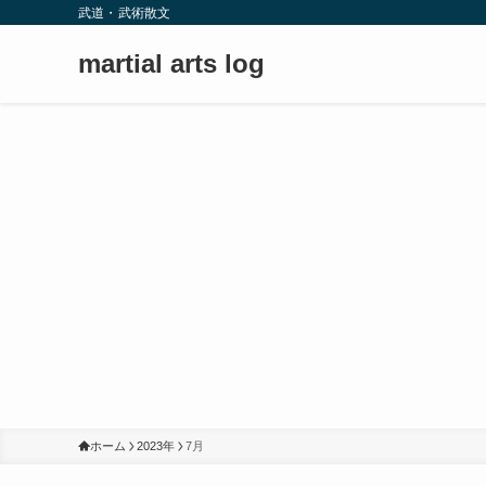
武道・武術散文
martial arts log
ホーム
2023年
7月