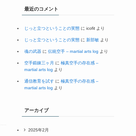
最近のコメント
じっと立つということの実態
に
icofit
より
じっと立つということの実態
に
新部敏
より
魂の武器
に
伝統空手 – martial arts log
より
空手鍛錬三ヶ月
に
極真空手の存在感 –
martial arts log
より
通信教育を試す
に
極真空手の存在感 –
martial arts log
より
アーカイブ
2025年2月