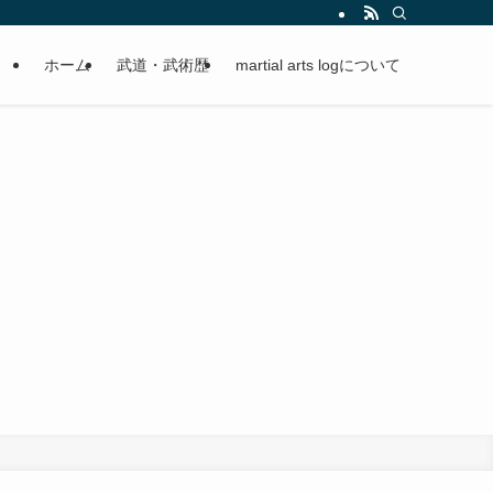
ホーム
武道・武術歴
martial arts logについて