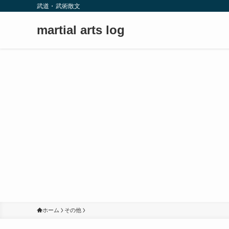
武道・武術散文
martial arts log
ホーム
その他