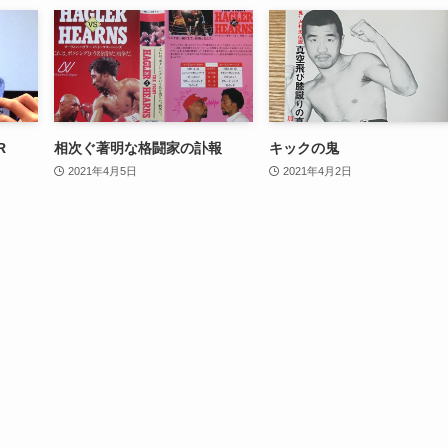
R
相次ぐ著明な格闘家の訃報
キックの鬼
2021年4月5日
2021年4月2日