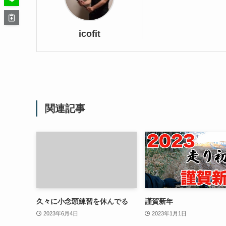
icofit
関連記事
久々に小念頭練習を休んでる
謹賀新年
2023年6月4日
2023年1月1日