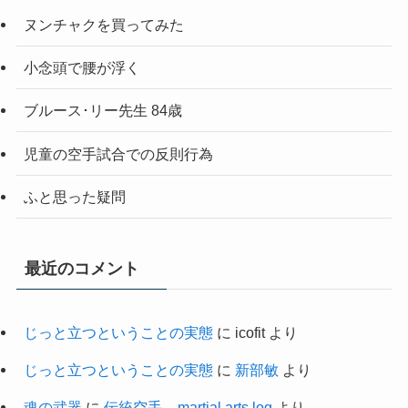
ヌンチャクを買ってみた
小念頭で腰が浮く
ブルース･リー先生 84歳
児童の空手試合での反則行為
ふと思った疑問
最近のコメント
じっと立つということの実態
に
icofit
より
じっと立つということの実態
に
新部敏
より
魂の武器
に
伝統空手 – martial arts log
より