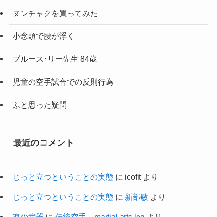
ヌンチャクを買ってみた
小念頭で腰が浮く
ブルース･リー先生 84歳
児童の空手試合での反則行為
ふと思った疑問
最近のコメント
じっと立つということの実態
に
icofit
より
じっと立つということの実態
に
新部敏
より
魂の武器
に
伝統空手 – martial arts log
より