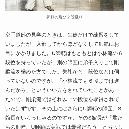
師範の飛び２段蹴り
空手道部の見学のときは、生徒だけで練習をして
いましたが、入部してからほどなくして師範にお
目にかかりました。U師範はもともとは小林流の６
段位を持っていたが、別の師匠に弟子入りして剛
柔流を極めた方でした。失礼かと、段位などは伺
っていないのですが、「小林流でも６段までは進
んだから」といういい方をされていたことがあっ
たので、剛柔流ではそれ以上の段位を取得されて
いたはずです。その上にはさらにU師範の師匠、S
館長がいらっしゃるのですが、そのS館長が「君た
ちの師匠、U師範は実戦では最強だろう」とおっし